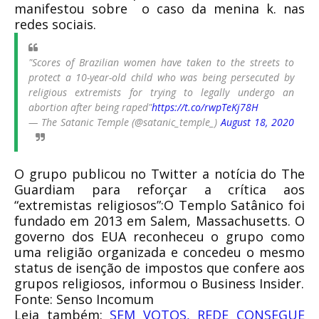
manifestou sobre o caso da menina k. nas
redes sociais.
"Scores of Brazilian women have taken to the streets to
protect a 10-year-old child who was being persecuted by
religious extremists for trying to legally undergo an
abortion after being raped"
https://t.co/rwpTeKj78H
— The Satanic Temple (@satanic_temple_)
August 18, 2020
O grupo publicou no Twitter a notícia do The
Guardiam para reforçar a crítica aos
“extremistas religiosos”:O Templo Satânico foi
fundado em 2013 em Salem, Massachusetts. O
governo dos EUA reconheceu o grupo como
uma religião organizada e concedeu o mesmo
status de isenção de impostos que confere aos
grupos religiosos, informou o Business Insider.
Fonte: Senso Incomum
Leia também:
SEM VOTOS, REDE CONSEGUE