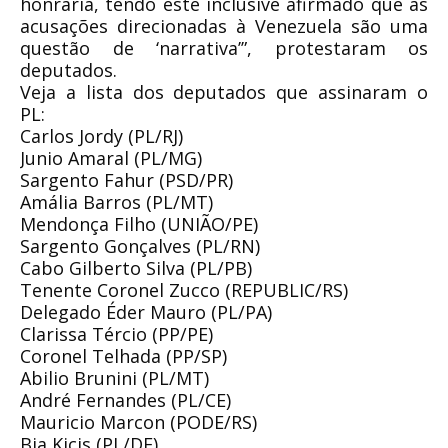
honraria, tendo este inclusive afirmado que as
acusações direcionadas à Venezuela são uma
questão de ‘narrativa’”, protestaram os
deputados.
Veja a lista dos deputados que assinaram o
PL:
Carlos Jordy (PL/RJ)
Junio Amaral (PL/MG)
Sargento Fahur (PSD/PR)
Amália Barros (PL/MT)
Mendonça Filho (UNIÃO/PE)
Sargento Gonçalves (PL/RN)
Cabo Gilberto Silva (PL/PB)
Tenente Coronel Zucco (REPUBLIC/RS)
Delegado Éder Mauro (PL/PA)
Clarissa Tércio (PP/PE)
Coronel Telhada (PP/SP)
Abilio Brunini (PL/MT)
André Fernandes (PL/CE)
Mauricio Marcon (PODE/RS)
Bia Kicis (PL/DF)