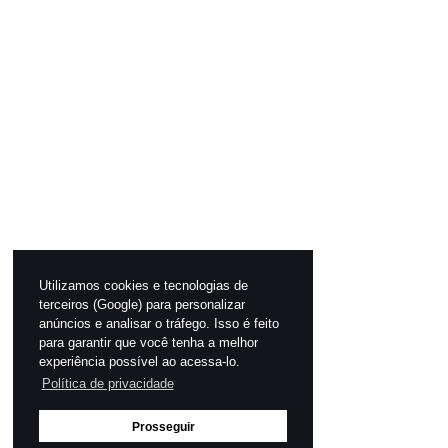
Utilizamos cookies e tecnologias de
terceiros (Google) para personalizar
anúncios e analisar o tráfego. Isso é feito
para garantir que você tenha a melhor
experiência possível ao acessa-lo.
Política de privacidade
Prosseguir