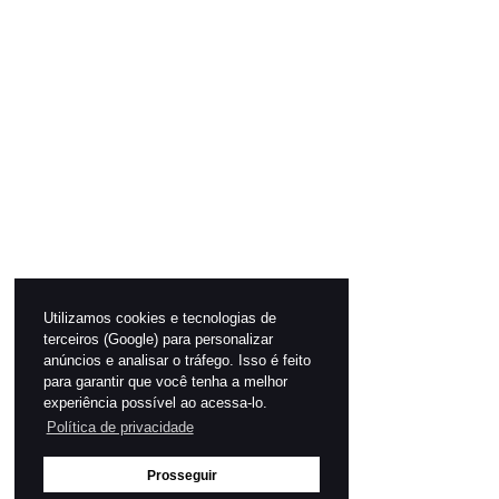
Utilizamos cookies e tecnologias de
terceiros (Google) para personalizar
anúncios e analisar o tráfego. Isso é feito
para garantir que você tenha a melhor
experiência possível ao acessa-lo.
Política de privacidade
Prosseguir