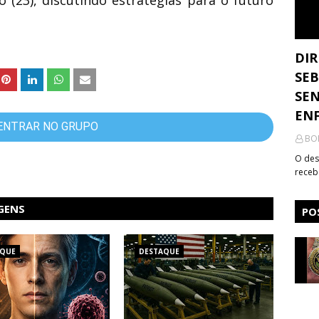
o (23), discutindo estratégias para o futuro
DIR
SEB
SEN
ENF
ENTRAR NO GRUPO
BO
O des
receb
GENS
PO
AQUE
DESTAQUE