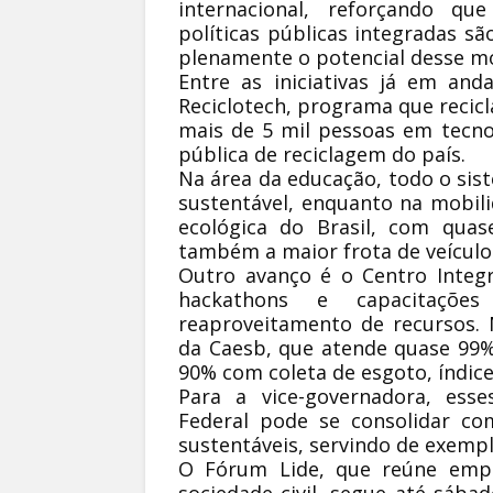
internacional, reforçando que
políticas públicas integradas sã
plenamente o potencial desse m
Entre as iniciativas já em an
Reciclotech, programa que recic
mais de 5 mil pessoas em tecnol
pública de reciclagem do país.
Na área da educação, todo o sis
sustentável, enquanto na mobili
ecológica do Brasil, com quas
também a maior frota de veículos
Outro avanço é o Centro Integra
hackathons e capacitaçõe
reaproveitamento de recursos.
da Caesb, que atende quase 99
90% com coleta de esgoto, índice
Para a vice-governadora, ess
Federal pode se consolidar co
sustentáveis, servindo de exempl
O Fórum Lide, que reúne empre