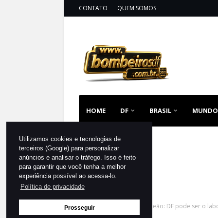
CONTATO
QUEM SOMOS
HOME
DF
BRASIL
MUNDO
Utilizamos cookies e tecnologias de
terceiros (Google) para personalizar
anúncios e analisar o tráfego. Isso é feito
para garantir que você tenha a melhor
experiência possível ao acessa-lo.
Política de privacidade
Página inicial
DF
Celina Leão: DF pode ser o labo
Prosseguir