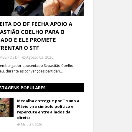
EITA DO DF FECHA APOIO A
ASTIÃO COELHO PARA O
ADO E ELE PROMETE
RENTAR O STF
MBEIROS DF
Agosto 03, 2026
embargador aposentado Sebastião Coelho
eu, durante as convenções partidári…
STAGENS POPULARES
Medalha entregue por Trump a
Flávio vira símbolo político e
repercute entre aliados da
direita
Maio 27, 2026