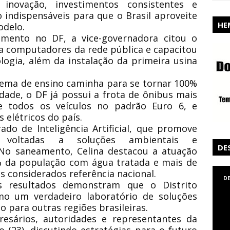
 inovação, investimentos consistentes e
o indispensáveis para que o Brasil aproveite
HE
odelo.
damento no DF, a vice-governadora citou o
la computadores da rede pública e capacitou
ogia, além da instalação da primeira usina
tema de ensino caminha para se tornar 100%
dade, o DF já possui a frota de ônibus mais
e todos os veículos no padrão Euro 6, e
 elétricos do país.
do de Inteligência Artificial, que promove
s voltadas a soluções ambientais e
DE
 No saneamento, Celina destacou a atuação
% da população com água tratada e mais de
s considerados referência nacional.
D
es resultados demonstram que o Distrito
mo um verdadeiro laboratório de soluções
o para outras regiões brasileiras.
sários, autoridades e representantes da