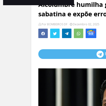
Alcolumbre humilha g
sabatina e expõe erro
Por
BOMBEIROS DF
Dezembro 02, 2025