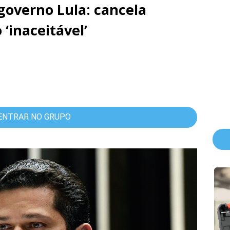
overno Lula: cancela
 ‘inaceitável’
ENTRAR NO GRUPO