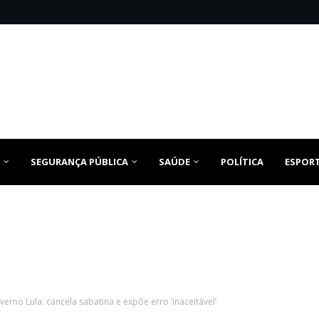
SEGURANÇA PÚBLICA
SAÚDE
POLÍTICA
ESPOR
rno Lula: cancela sabatina e expõe erro ‘inaceitável’