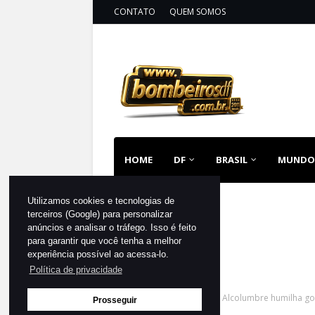
CONTATO
QUEM SOMOS
HOME
DF
BRASIL
MUNDO
Utilizamos cookies e tecnologias de
terceiros (Google) para personalizar
anúncios e analisar o tráfego. Isso é feito
para garantir que você tenha a melhor
experiência possível ao acessa-lo.
Política de privacidade
Página inicial
DESTAQUE
Alcolumbre humilha gove
Prosseguir