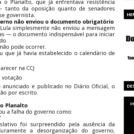
o Planalto, que já enfrentava resistência
— tanto da oposição quanto de senadores
HE
se governista.
erno não enviou o documento obrigatório
 Lula simplesmente não enviou a mensagem
as — o documento indispensável para iniciar
do.
não pode ocorrer.
 que já havia estabelecido o calendário de
arecer na CCJ
 votação
anunciado e publicado no Diário Oficial, o
DE
ão por escrito.
D
o Planalto
cou a falha do governo como:
”
lativo foi surpreendido pela ausência da
duramente a desorganização do governo,