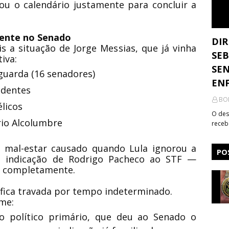
u o calendário justamente para concluir a
cente no Senado
DIR
 a situação de Jorge Messias, que já vinha
SEB
iva:
SEN
guarda (16 senadores)
ENF
ndentes
BO
licos
O des
rio Alcolumbre
receb
mal-estar causado quando Lula ignorou a
PO
a indicação de Rodrigo Pacheco ao STF —
u completamente.
fica travada por tempo indeterminado.
ime:
 político primário, que deu ao Senado o