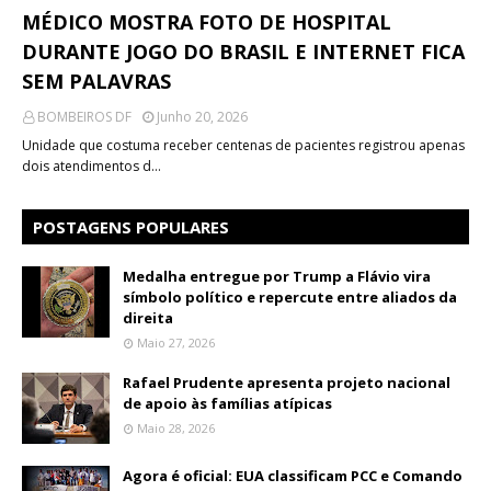
MÉDICO MOSTRA FOTO DE HOSPITAL
DURANTE JOGO DO BRASIL E INTERNET FICA
SEM PALAVRAS
BOMBEIROS DF
Junho 20, 2026
Unidade que costuma receber centenas de pacientes registrou apenas
dois atendimentos d…
POSTAGENS POPULARES
Medalha entregue por Trump a Flávio vira
símbolo político e repercute entre aliados da
direita
Maio 27, 2026
Rafael Prudente apresenta projeto nacional
de apoio às famílias atípicas
Maio 28, 2026
Agora é oficial: EUA classificam PCC e Comando