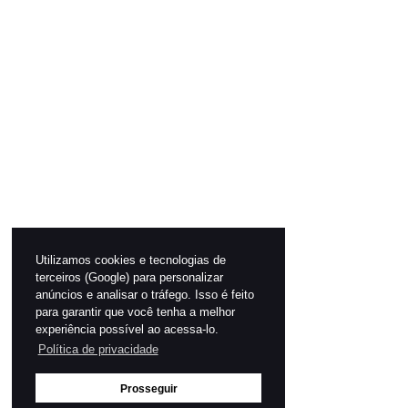
Utilizamos cookies e tecnologias de
terceiros (Google) para personalizar
anúncios e analisar o tráfego. Isso é feito
para garantir que você tenha a melhor
experiência possível ao acessa-lo.
Política de privacidade
Prosseguir