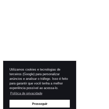
Utilizamos cookies e tecnologias de
terceiros (Google) para personalizar
anúncios e analisar o tráfego. Isso é feito
para garantir que você tenha a melhor
experiência possível ao acessa-lo.
Política de privacidade
Prosseguir