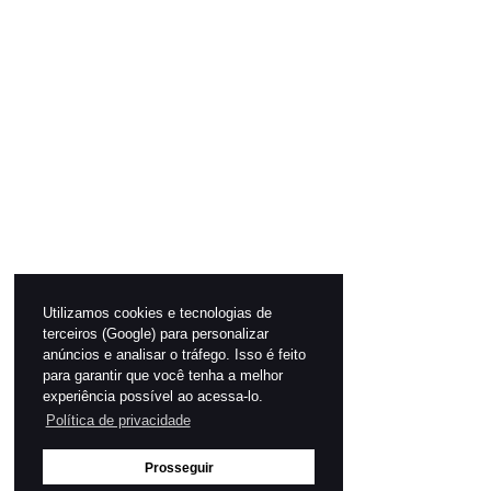
Utilizamos cookies e tecnologias de
terceiros (Google) para personalizar
anúncios e analisar o tráfego. Isso é feito
para garantir que você tenha a melhor
experiência possível ao acessa-lo.
Política de privacidade
Prosseguir