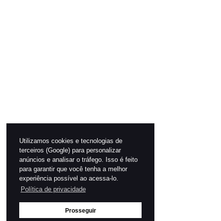
Utilizamos cookies e tecnologias de
terceiros (Google) para personalizar
anúncios e analisar o tráfego. Isso é feito
para garantir que você tenha a melhor
experiência possível ao acessa-lo.
Política de privacidade
Prosseguir