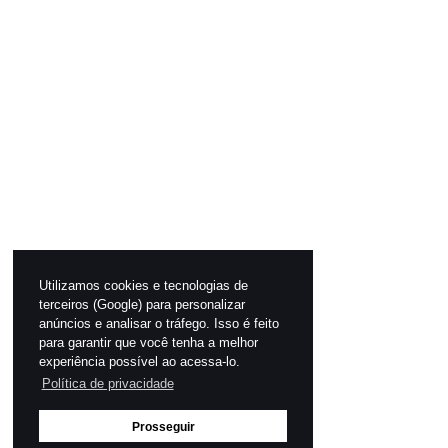
Utilizamos cookies e tecnologias de
terceiros (Google) para personalizar
anúncios e analisar o tráfego. Isso é feito
para garantir que você tenha a melhor
experiência possível ao acessa-lo.
Política de privacidade
Prosseguir