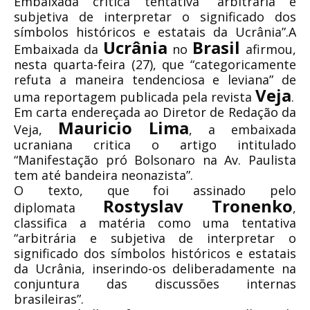
Embaixada critica tentativa “arbitrária e
subjetiva de interpretar o significado dos
símbolos históricos e estatais da Ucrânia”.A
Ucrânia
Brasil
Embaixada da
no
afirmou,
nesta quarta-feira (27), que “categoricamente
refuta a maneira tendenciosa e leviana” de
Veja
uma reportagem publicada pela revista
.
Em carta endereçada ao Diretor de Redação da
Mauricio Lima
Veja,
, a embaixada
ucraniana critica o artigo intitulado
“Manifestação pró Bolsonaro na Av. Paulista
tem até bandeira neonazista”.
O texto, que foi assinado pelo
Rostyslav Tronenko
diplomata
,
classifica a matéria como uma tentativa
“arbitrária e subjetiva de interpretar o
significado dos símbolos históricos e estatais
da Ucrânia, inserindo-os deliberadamente na
conjuntura das discussões internas
brasileiras”.