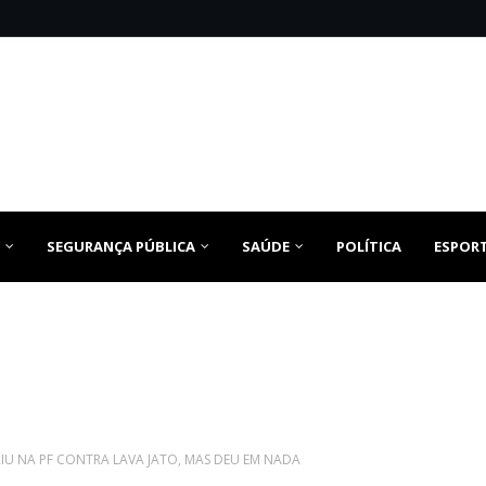
SEGURANÇA PÚBLICA
SAÚDE
POLÍTICA
ESPOR
ERIU NA PF CONTRA LAVA JATO, MAS DEU EM NADA