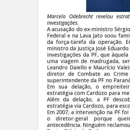
Marcelo Odebrecht revelou estr
investigações.
A acusação do ex-ministro Sérgio
Federal e na Lava Jato soou fami
da força-tarefa da operação. 
ministro da Justiça José Eduardo
investigações da PF, que àquel
uma viagem de madrugada, sem 
Leandro Daiello e Maurício Vale
diretor de Combate ao Crime
superintendente da PF no Paraná
Em sua delação, o empreitei
estratégia com Cardozo para mela
Além da delação, a PF desco
estratégia via Cardozo, para esc
Em 2007, a intervenção na PF foi
o diretor-geral porque que
antecedência. Ninguém reclamou 