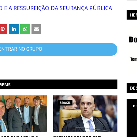
 E A RESSUREIÇÃO DA SEURANÇA PÚBLICA
HE
ENTRAR NO GRUPO
GENS
DE
BRASIL
D