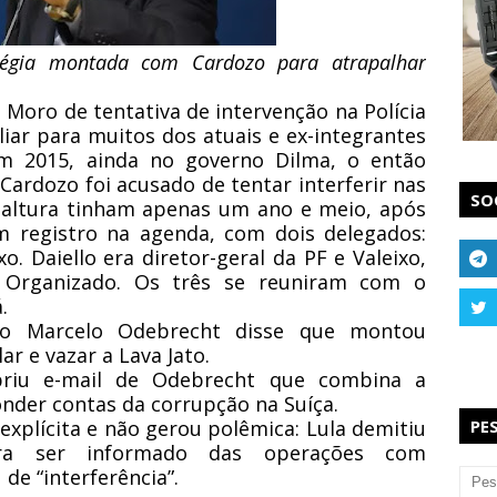
atégia montada com Cardozo para atrapalhar
 Moro de tentativa de intervenção na Polícia
liar para muitos dos atuais e ex-integrantes
Em 2015, ainda no governo Dilma, o então
 Cardozo foi acusado de tentar interferir nas
SO
a altura tinham apenas um ano e meio, após
registro na agenda, com dois delegados:
ixo.
Daiello era diretor-geral da PF e Valeixo,
 Organizado. Os três se reuniram com o
.
ro Marcelo Odebrecht disse que montou
r e vazar a Lava Jato.
briu e-mail de Odebrecht que combina a
onder contas da corrupção na Suíça.
 explícita e não gerou polêmica: Lula demitiu
PE
ira ser informado das operações com
de “interferência”.