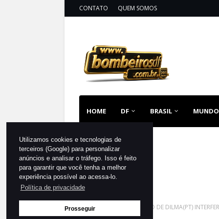
CONTATO
QUEM SOMOS
HOME
DF
BRASIL
MUNDO
Utilizamos cookies e tecnologias de
terceiros (Google) para personalizar
anúncios e analisar o tráfego. Isso é feito
para garantir que você tenha a melhor
experiência possível ao acessa-lo.
Política de privacidade
Página inicial
EX-MINISTRO DE DILMA(PT) INTERF
Prosseguir