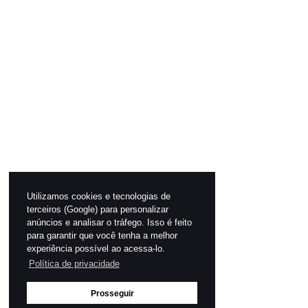
Utilizamos cookies e tecnologias de
terceiros (Google) para personalizar
anúncios e analisar o tráfego. Isso é feito
para garantir que você tenha a melhor
experiência possível ao acessa-lo.
Política de privacidade
Prosseguir