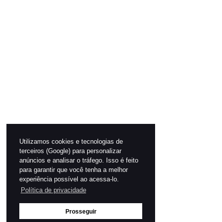
Utilizamos cookies e tecnologias de
terceiros (Google) para personalizar
anúncios e analisar o tráfego. Isso é feito
para garantir que você tenha a melhor
experiência possível ao acessa-lo.
Política de privacidade
Prosseguir