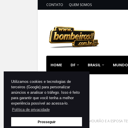
CONTATO
QUEM SOMOS
HOME
DF
BRASIL
MUNDO
Utilizamos cookies e tecnologias de
terceiros (Google) para personalizar
anúncios e analisar o tráfego. Isso é feito
para garantir que você tenha a melhor
experiência possível ao acessa-lo.
Política de privacidade
Página inicial
HAMILTON MOURÃO E A ESPOSA TE
Prosseguir