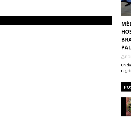
MÉ
HOS
BRA
PA
BO
Unida
regis
PO