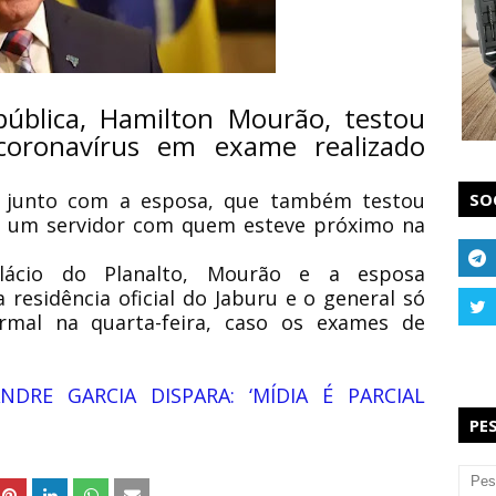
pública, Hamilton Mourão, testou
coronavírus em exame realizado
o junto com a esposa, que também testou
SO
e um servidor com quem esteve próximo na
ácio do Planalto, Mourão e a esposa
esidência oficial do Jaburu e o general só
rmal na quarta-feira, caso os exames de
.
NDRE GARCIA DISPARA: ‘MÍDIA É PARCIAL
PE