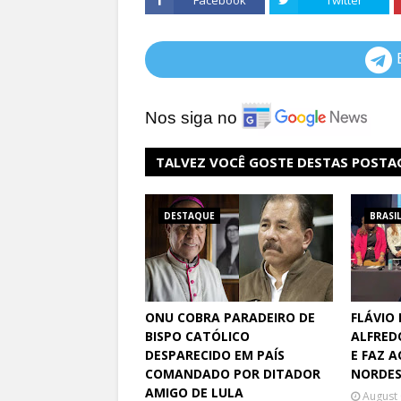
Facebook
Twitter
Nos siga no
TALVEZ VOCÊ GOSTE DESTAS POSTA
DESTAQUE
BRASI
ONU COBRA PARADEIRO DE
FLÁVIO
BISPO CATÓLICO
ALFRED
DESPARECIDO EM PAÍS
E FAZ 
COMANDADO POR DITADOR
NORDE
AMIGO DE LULA
August 