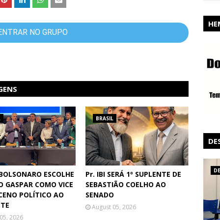
HE
ENTRAR NO GRUPO
GENS
L
BRASIL
DE
D
 BOLSONARO ESCOLHE
Pr. IBI SERÁ 1º SUPLENTE DE
O GASPAR COMO VICE
SEBASTIÃO COELHO AO
ACENO POLÍTICO AO
SENADO
STE
August 05, 2026
05, 2026