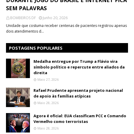
DURANTE JOGO DO BRASIL E INTERNET FICA
SEM PALAVRAS
BOMBEIROS DF
Junho 20, 2026
Unidade que costuma receber centenas de pacientes registrou apenas
dois atendimentos d…
POSTAGENS POPULARES
Medalha entregue por Trump a Flávio vira
símbolo político e repercute entre aliados da
direita
Maio 27, 2026
Rafael Prudente apresenta projeto nacional
de apoio às famílias atípicas
Maio 28, 2026
Agora é oficial: EUA classificam PCC e Comando
Vermelho como terroristas
Maio 28, 2026