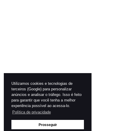
Utilizamos cookies e tecnologias de
terceiros (Google) para personalizar
anúncios e analisar o tráfego. Isso é feito
para garantir que você tenha a melhor
experiência possível ao acessa-lo.
Política de privacidade
Prosseguir