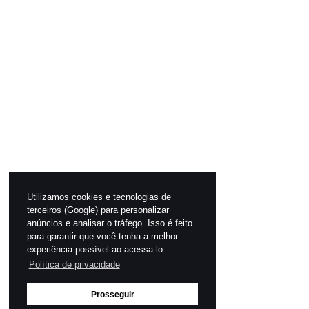
Utilizamos cookies e tecnologias de
terceiros (Google) para personalizar
anúncios e analisar o tráfego. Isso é feito
para garantir que você tenha a melhor
experiência possível ao acessa-lo.
Política de privacidade
Prosseguir