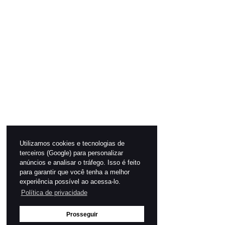
Utilizamos cookies e tecnologias de
terceiros (Google) para personalizar
anúncios e analisar o tráfego. Isso é feito
para garantir que você tenha a melhor
experiência possível ao acessa-lo.
Política de privacidade
Prosseguir