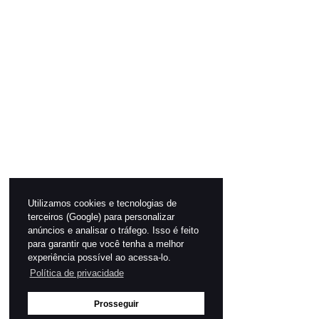
Utilizamos cookies e tecnologias de
terceiros (Google) para personalizar
anúncios e analisar o tráfego. Isso é feito
para garantir que você tenha a melhor
experiência possível ao acessa-lo.
Política de privacidade
Prosseguir