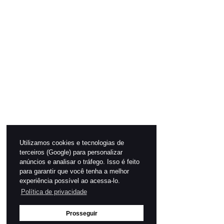
Utilizamos cookies e tecnologias de
terceiros (Google) para personalizar
anúncios e analisar o tráfego. Isso é feito
para garantir que você tenha a melhor
experiência possível ao acessa-lo.
Política de privacidade
Prosseguir