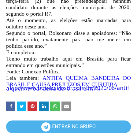
terça-feira (2) que não pretendeapoiar nenhum
candidato durante as eleições municipais de 2020,
segundo o portal R7.
Até o momento, as eleições estão marcadas para
outubro deste ano.
S
egundo o portal, Bolsonaro disse a apoiadores: “Não
tenho partido, exatamente para não me meter em
política esse ano.”
E completou:
Tenho muito trabalho aqui em Brasília para ficar
entrando em questões municipais.”
Fonte: Conexão Política
Leia também:
ANTIFA QUEIMA BANDEIRA DO
BRASIL E CAUSA PREJUÍZOS EM CURITIBA
http://www.bombeirosdf.com.br/2020/06/antifa-queima-bandeira-do-brasil-e.html
ENTRAR NO GRUPO