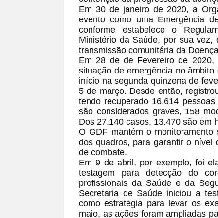
Em 30 de janeiro de 2020, a Org
evento como uma Emergência de S
conforme estabelece o Regulame
Ministério da Saúde, por sua vez
transmissão comunitária da Doenç
Em 28 de de Fevereiro de 2020, p
situação de emergência no âmbito d
início na segunda quinzena de feve
5 de março. Desde então, registro
tendo recuperado 16.614 pessoas 
são considerados graves, 158 mod
Dos 27.140 casos, 13.470 são em 
O GDF mantém o monitoramento s
dos quadros, para garantir o níve
de combate.
Em 9 de abril, por exemplo, foi e
testagem para detecção do coro
profissionais da Saúde e da Seg
Secretaria de Saúde iniciou a te
como estratégia para levar os ex
maio, as ações foram ampliadas pa