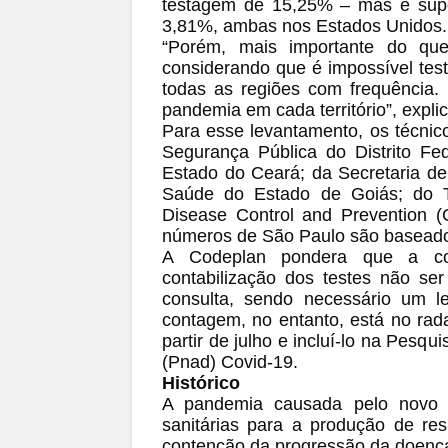
testagem de 15,25% – mas é super
3,81%, ambas nos Estados Unidos.
“Porém, mais importante do que
considerando que é impossível tes
todas as regiões com frequência. 
pandemia em cada território”, expl
Para esse levantamento, os técni
Segurança Pública do Distrito Fe
Estado do Ceará; da Secretaria d
Saúde do Estado de Goiás; do T
Disease Control and Prevention 
números de São Paulo são baseado
A Codeplan pondera que a com
contabilização dos testes não se
consulta, sendo necessário um le
contagem, no entanto, está no rad
partir de julho e incluí-lo na Pesq
(Pnad) Covid-19.
Histórico
A pandemia causada pelo novo c
sanitárias para a produção de r
contenção da progressão da doenç