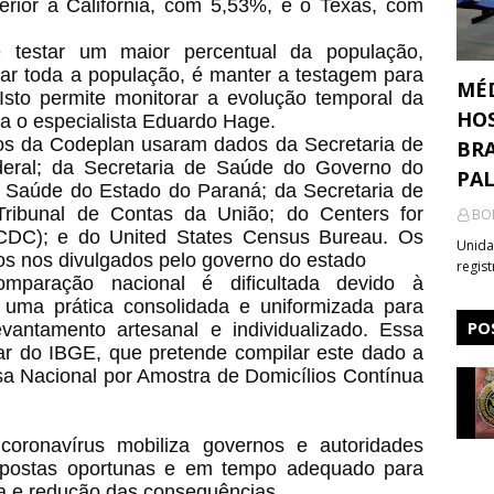
ior a Califórnia, com 5,53%, e o Texas, com
 testar um maior percentual da população,
tar toda a população, é manter a testagem para
MÉ
Isto permite monitorar a evolução temporal da
HOS
ica o especialista Eduardo Hage.
cos da Codeplan usaram dados da Secretaria de
BRA
deral; da Secretaria de Saúde do Governo do
PA
e Saúde do Estado do Paraná; da Secretaria de
ribunal de Contas da União; do Centers for
BO
(CDC); e do United States Census Bureau. Os
Unida
s nos divulgados pelo governo do estado
regis
paração nacional é dificultada devido à
r uma prática consolidada e uniformizada para
PO
vantamento artesanal e individualizado. Essa
ar do IBGE, que pretende compilar este dado a
uisa Nacional por Amostra de Domicílios Contínua
oronavírus mobiliza governos e autoridades
espostas oportunas e em tempo adequado para
a e redução das consequências.