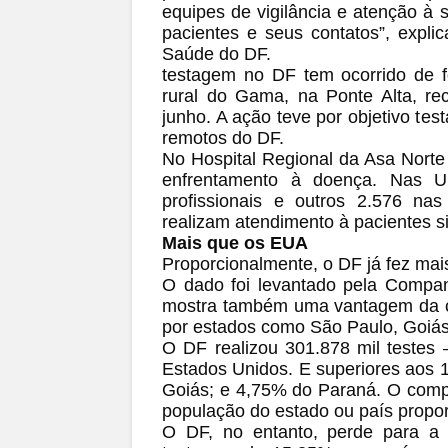
equipes de vigilância e atenção à
pacientes e seus contatos”, expli
Saúde do DF.
testagem no DF tem ocorrido de f
rural do Gama, na Ponte Alta, re
junho. A ação teve por objetivo te
remotos do DF.
No Hospital Regional da Asa Norte 
enfrentamento à doença. Nas U
profissionais e outros 2.576 na
realizam atendimento à pacientes s
Mais que os EUA
Proporcionalmente, o DF já fez mai
O dado foi levantado pela Compa
mostra também uma vantagem da cap
por estados como São Paulo, Goiás
O DF realizou 301.878 mil testes
Estados Unidos. E superiores aos
Goiás; e 4,75% do Paraná. O compa
população do estado ou país propor
O DF, no entanto, perde para a