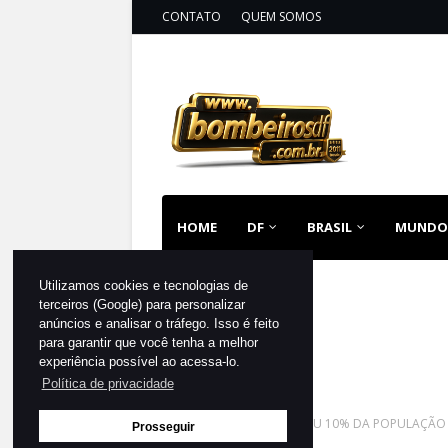
CONTATO
QUEM SOMOS
HOME
DF
BRASIL
MUNDO
Utilizamos cookies e tecnologias de
terceiros (Google) para personalizar
anúncios e analisar o tráfego. Isso é feito
para garantir que você tenha a melhor
experiência possível ao acessa-lo.
Política de privacidade
Página inicial
DF JÁ TESTOU 10% DA POPULAÇÃO
Prosseguir