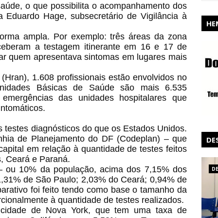
 saúde, o que possibilita o acompanhamento dos
ca Eduardo Hage, subsecretário de Vigilância à
HE
orma ampla. Por exemplo: três áreas da zona
ceberam a testagem itinerante em 16 e 17 de
star quem apresentava sintomas em lugares mais
(Hran), 1.608 profissionais estão envolvidos no
nidades Básicas de Saúde são mais 6.535
s emergências das unidades hospitalares que
intomáticos.
s testes diagnósticos do que os Estados Unidos.
nhia de Planejamento do DF (Codeplan) – que
DE
ital em relação à quantidade de testes feitos
, Ceará e Paraná.
 – ou 10% da população, acima dos 7,15% dos
D
 1,31% de São Paulo; 2,03% do Ceará; 0,94% de
rativo foi feito tendo como base o tamanho da
cionalmente à quantidade de testes realizados.
 cidade de Nova York, que tem uma taxa de