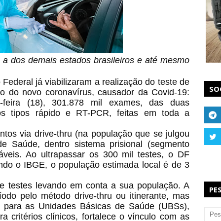
 a dos demais estados brasileiros e até mesmo
 Federal já viabilizaram a realização do teste de
SO
o do novo coronavírus, causador da Covid-19:
a-feira (18), 301.878 mil exames, das duas
s tipos rápido e RT-PCR, feitas em toda a
os via drive-thru (na população que se julgou
de Saúde, dentro sistema prisional (segmento
áveis. Ao ultrapassar os 300 mil testes, o DF
do o IBGE, o população estimada local é de 3
de testes levando em conta a sua população. A
PE
odo pelo método drive-thru ou itinerante, mas
o para as Unidades Básicas de Saúde (UBSs),
a critérios clínicos, fortalece o vínculo com as