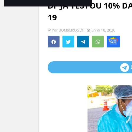
DF JÁ TESTOU 10% D
19
Por
BOMBEIROS DF
Junho 18, 2020