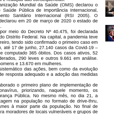
anização Mundial da Saúde (OMS) declarou o
aúde Pública de Importância Internacional,
nto Sanitário Internacional (RSI 2005). O
, declarou em 20 de março de 2020 o estado de
a.
or meio do Decreto Nº 40.475, foi declarada
o Distrito Federal. Na capital, a pandemia teve
reiro, tendo sido confirmado o primeiro caso em
u, até 17 de junho, 27.140 casos da Covid-19 –
e computado 365 óbitos. Dos casos ativos, 52
erados, 290 leves e outros 9.661 em análise.
homens e 13.670 em mulheres.
istemático das ações, bem como da evolução
l de resposta adequado e a adoção das medidas
laborado o primeiro plano de implementação de
navírus, priorizando, naquele momento, os
urança Pública. No mesmo mês, no dia 21, a
stagem na população no formato de drive-thru,
ames à maior parte da população. No final de
ra moradores de locais vulneráveis e grupos de