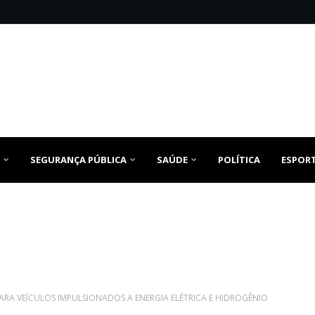
SEGURANÇA PÚBLICA
SAÚDE
POLÍTICA
ESPOR
PARA VEÍCULOS IMPULSIONADOS A ENERGIA ELÉTRICA E HIDROGÊNIO