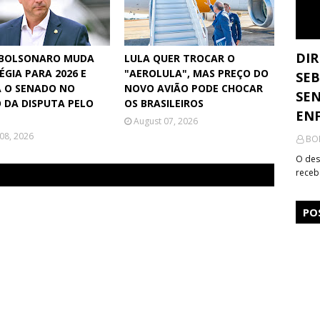
DIR
 BOLSONARO MUDA
LULA QUER TROCAR O
ÉGIA PARA 2026 E
"AEROLULA", MAS PREÇO DO
SEB
 O SENADO NO
NOVO AVIÃO PODE CHOCAR
SEN
 DA DISPUTA PELO
OS BRASILEIROS
ENF
August 07, 2026
08, 2026
BO
O des
receb
PO