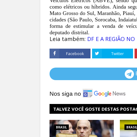
Veículos Elétricos (ABVE), sendo que
como elétricos ou híbridos. Ainda seg
Mato Grosso do Sul, Maranhão, Piauí,
cidades (São Paulo, Sorocaba, Indaia
forma de estimular a venda de veícu
deputado distrital.
Leia também:
DF E A REGIÃO NO
Facebook
Twitter
Nos siga no
TALVEZ VOCÊ GOSTE DESTAS POSTA
BRASIL
BRASI