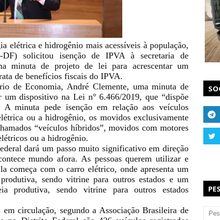
ia elétrica e hidrogênio mais acessíveis à população,
-DF) solicitou isenção de IPVA à secretaria de
a minuta de projeto de lei para acrescentar um
rata de benefícios fiscais do IPVA.
ário de Economia, André Clemente, uma minuta de
SO
ar um dispositivo na Lei n° 6.466/2019, que “dispõe
. A minuta pede isenção em relação aos veículos
létrica ou a hidrogênio, os movidos exclusivamente
chamados “veículos híbridos”, movidos com motores
étricos ou a hidrogênio.
ederal dará um passo muito significativo em direção
contece mundo afora. As pessoas querem utilizar e
 Ela começa com o carro elétrico, onde apresenta um
produtiva, sendo vitrine para outros estados e um
PE
a produtiva, sendo vitrine para outros estados
s em circulação, segundo a Associação Brasileira de