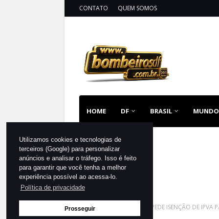
CONTATO
QUEM SOMOS
HOME
DF
BRASIL
MUNDO
Utilizamos cookies e tecnologias de
terceiros (Google) para personalizar
anúncios e analisar o tráfego. Isso é feito
para garantir que você tenha a melhor
experiência possível ao acessa-lo.
Política de privacidade
Página inicial
DELMASSO PEDE ISENÇÃO DE IPVA 
Prosseguir