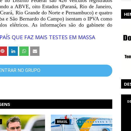
 no Distrito Federal são 426 veículos registrados
undo a ABVE, oito Estados (Paraná, Rio de Janeiro,
 Ceará, Rio Grande do Norte e Pernambuco) e quatro
HE
tuba e São Bernardo do Campo) isentam o IPVA como
los elétricos. As informações são do gabinete do
 PAÍS QUE FAZ MAIS TESTES EM MASSA
ENTRAR NO GRUPO
DE
D
GENS
L
BRASIL