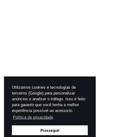
Utilizamos cookies e tecnologias de
terceiros (Google) para personalizar
anúncios e analisar o tráfego. Isso é feito
para garantir que você tenha a melhor
experiência possível ao acessa-lo.
Política de privacidade
Prosseguir