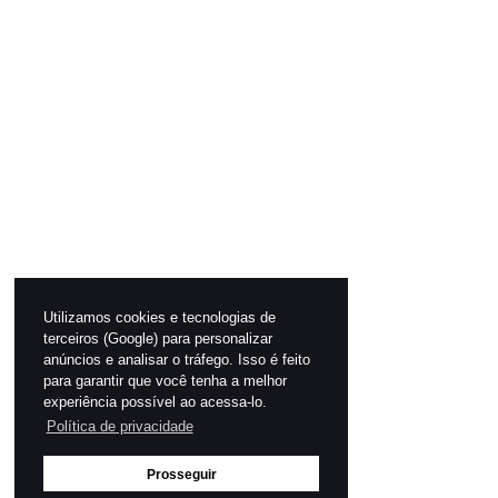
Utilizamos cookies e tecnologias de
terceiros (Google) para personalizar
anúncios e analisar o tráfego. Isso é feito
para garantir que você tenha a melhor
experiência possível ao acessa-lo.
Política de privacidade
Prosseguir