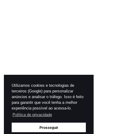
Utilizamos cookies e tecnologias de
terceiros (Google) para personalizar
anúncios e analisar o tráfego. Isso é feito
para garantir que você tenha a melhor
experiência possível ao acessa-lo.
Política de privacidade
Prosseguir