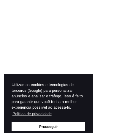
Utilizamos cookies e tecnologias de
terceiros (Google) para personalizar
anúncios e analisar o tráfego. Isso é feito
para garantir que você tenha a melhor
experiência possível ao acessa-lo.
Política de privacidade
Prosseguir