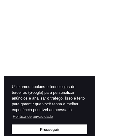
Utilizamos cookies e tecnologias de
terceiros (Google) para personalizar
anúncios e analisar o tráfego. Isso é feito
para garantir que você tenha a melhor
experiência possível ao acessa-lo.
Política de privacidade
Prosseguir