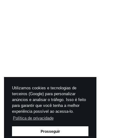
Utilizamos cookies e tecnologias de
terceiros (Google) para personalizar
anúncios e analisar o tráfego. Isso é feito
para garantir que você tenha a melhor
experiência possível ao acessa-lo.
Política de privacidade
Prosseguir