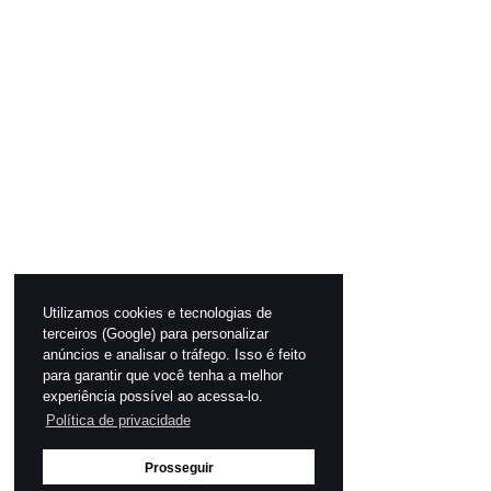
Utilizamos cookies e tecnologias de
terceiros (Google) para personalizar
anúncios e analisar o tráfego. Isso é feito
para garantir que você tenha a melhor
experiência possível ao acessa-lo.
Política de privacidade
Prosseguir