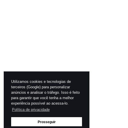
Utilizamos cookies e tecnologias de
terceiros (Google) para personalizar
anúncios e analisar o tráfego. Isso é feito
para garantir que você tenha a melhor
experiência possível ao acessa-lo.
Política de privacidade
Prosseguir