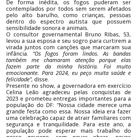
De forma inédita, os fogos puderam ser
contemplados por todos sem serem afetados
pelo alto barulho, como crianças, pessoas
dentro do espectro autista que possuem
sensibilidade sonora e animais.
O consultor governamental Bruno Ribas, 53,
levou a sua esposa e seu sogro para curtirem a
virada juntos com canções que marcaram sua
infância.
“Os fogos foram lindos. As bandas
também me chamaram atenção porque elas
fazem parte da minha história. Foi muito
emocionante. Para 2024, eu peço muita saúde e
felicidade”,
disse.
Presente no show, a governadora em exercício
Celina Leão agradeceu pelas conquistas de
2023 e prometeu entregas importantes para a
população do DF: “Nossa cidade merece uma
grande festa como essa. Nossa ideia era fazer
uma celebração capaz de atrair familiares com
segurança e tranquilidade. Para este ano, a
população pode esperar mais trabalho do
nosso governo, com novas obras, novos