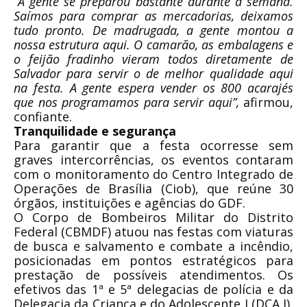
“A gente se preparou bastante durante a semana.
Saímos para comprar as mercadorias, deixamos
tudo pronto. De madrugada, a gente montou a
nossa estrutura aqui. O camarão, as embalagens e
o feijão fradinho vieram todos diretamente de
Salvador para servir o de melhor qualidade aqui
na festa. A gente espera vender os 800 acarajés
que nos programamos para servir aqui”,
afirmou,
confiante.
Tranquilidade e segurança
Para garantir que a festa ocorresse sem
graves intercorrências, os eventos contaram
com o monitoramento do Centro Integrado de
Operações de Brasília (Ciob), que reúne 30
órgãos, instituições e agências do GDF.
O Corpo de Bombeiros Militar do Distrito
Federal (CBMDF) atuou nas festas com viaturas
de busca e salvamento e combate a incêndio,
posicionadas em pontos estratégicos para
prestação de possíveis atendimentos. Os
efetivos das 1ª e 5ª delegacias de polícia e da
Delegacia da Criança e do Adolescente I (DCA I),