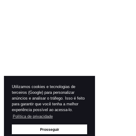
Utilizamos cookies e tecnologias de
terceiros (Google) para personalizar
anúncios e analisar o tráfego. Isso é feito
para garantir que você tenha a melhor
experiência possível ao acessa-lo.
Política de privacidade
Prosseguir