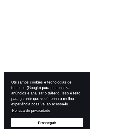
Utilizamos cookies e tecnologias de
terceiros (Google) para personalizar
anúncios e analisar o tráfego. Isso é feito
para garantir que você tenha a melhor
experiência possível ao acessa-lo.
Política de privacidade
Prosseguir