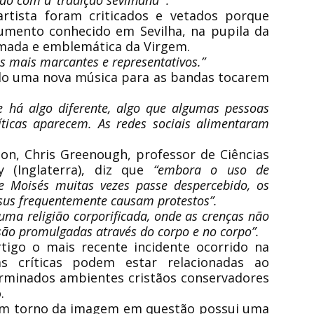
do com a ‘tradição sevilhana'”.
rtista foram criticados e vetados porque
mento conhecido em Sevilha, na pupila da
ada e emblemática da Virgem.
s mais marcantes e representativos.”
do uma nova música para as bandas tocarem
 há algo diferente, algo que algumas pessoas
íticas aparecem. As redes sociais alimentaram
on, Chris Greenough, professor de Ciências
y (Inglaterra), diz que
“embora o uso de
e Moisés muitas vezes passe despercebido, os
us frequentemente causam protestos”.
 uma religião corporificada, onde as crenças não
são promulgadas através do corpo e no corpo”.
tigo o mais recente incidente ocorrido na
s críticas podem estar relacionadas ao
rminados ambientes cristãos conservadores
.
a em torno da imagem em questão possui uma