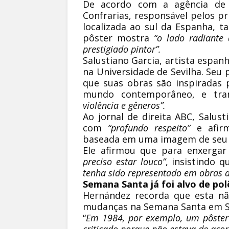
De acordo com a agência de 
Confrarias, responsável pelos p
localizada ao sul da Espanha,
pôster mostra
“o lado radiante
prestigiado pintor”.
Salustiano Garcia, artista espan
na Universidade de Sevilha. Seu 
que suas obras são inspiradas 
mundo contemporâneo, e tra
violência e gêneros”.
Ao jornal de direita ABC, Salust
com
“profundo respeito”
e afirm
baseada em uma imagem de seu fi
Ele afirmou que para enxerga
preciso estar louco”
, insistindo 
tenha sido representado em obras d
Semana Santa já foi alvo de po
Hernández recorda que esta nã
mudanças na Semana Santa em Se
“
Em 1984, por exemplo, um pôster f