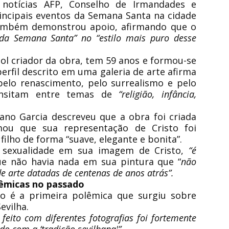
notícias AFP, Conselho de Irmandades e
rincipais eventos da Semana Santa na cidade
 também demonstrou apoio, afirmando que o
 da Semana Santa” no “estilo mais puro desse
hol criador da obra, tem 59 anos e formou-se
perfil descrito em uma galeria de arte afirma
pelo renascimento, pelo surrealismo e pelo
nsitam entre temas de
“religião, infância,
iano Garcia descreveu que a obra foi criada
ou que sua representação de Cristo foi
lho de forma “suave, elegante e bonita”.
r sexualidade em sua imagem de Cristo,
“é
que não havia nada em sua pintura que “
não
e arte datadas de centenas de anos atrás”.
lêmicas no passado
o é a primeira polêmica que surgiu sobre
vilha.
eito com diferentes fotografias foi fortemente