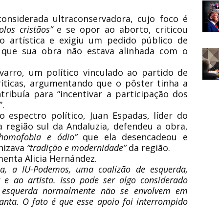
considerada ultraconservadora, cujo foco é
olos cristãos”
e se opor ao aborto, criticou
 artística e exigiu um pedido público de
o que sua obra não estava alinhada com o
avarro, um político vinculado ao partido de
críticas, argumentando que o pôster tinha a
ribuía para “incentivar a participação dos
”.
 espectro político, Juan Espadas, líder do
a região sul da Andaluzia, defendeu a obra,
homofobia e ódio”
que ela desencadeou e
nizava
“tradição e modernidade”
da região.
menta Alicia Hernández.
ha, a IU-Podemos, uma coalizão de esquerda,
r e ao artista. Isso pode ser algo considerado
e esquerda normalmente não se envolvem em
nta. O fato é que esse apoio foi interrompido