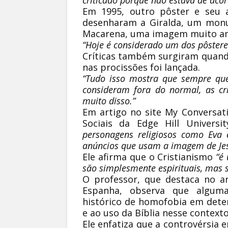
criticado porque não estava de acor
Em 1995, outro pôster e seu a
desenharam a Giralda, um monu
Macarena, uma imagem muito am
“Hoje é considerado um dos pôstere
Críticas também surgiram quan
nas procissões foi lançada.
“Tudo isso mostra que sempre que
consideram fora do normal, as cr
muito disso.”
Em artigo no site My Conversati
Sociais da Edge Hill Universit
personagens religiosos como Eva 
anúncios que usam a imagem de Jes
Ele afirma que o Cristianismo
“é
são simplesmente espirituais, mas 
O professor, que destaca no ar
Espanha, observa que alguma
histórico de homofobia em dete
e ao uso da Bíblia nesse contexto
Ele enfatiza que a controvérsi