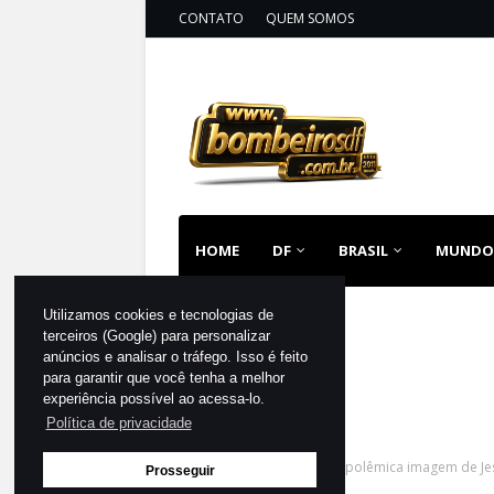
CONTATO
QUEM SOMOS
HOME
DF
BRASIL
MUNDO
Utilizamos cookies e tecnologias de
terceiros (Google) para personalizar
anúncios e analisar o tráfego. Isso é feito
para garantir que você tenha a melhor
experiência possível ao acessa-lo.
Política de privacidade
Página inicial
MUNDO
A polêmica imagem de Je
Prosseguir