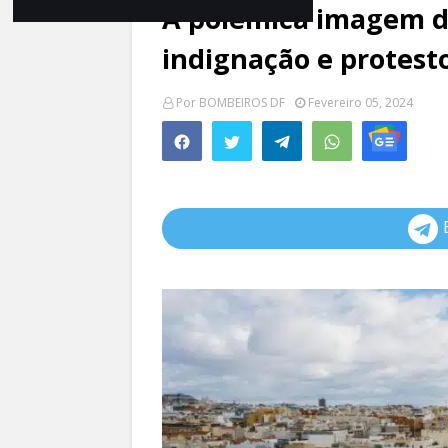
A polêmica imagem d
indignação e protest
Por
BOMBEIROS DF
Fevereiro 05, 2024