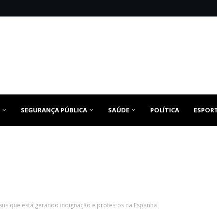
SEGURANÇA PÚBLICA
SAÚDE
POLÍTICA
ESPOR
sus que está gerando indignação e protestos na Espanha