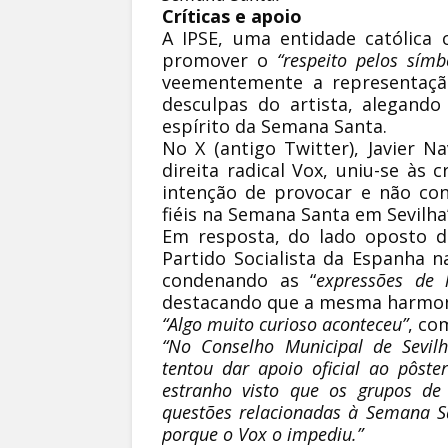
Críticas e apoio
A IPSE, uma entidade católica 
promover o
“respeito pelos símb
veementemente a representação
desculpas do artista, alegand
espírito da Semana Santa.
No X (antigo Twitter), Javier N
direita radical Vox, uniu-se às 
intenção de provocar e não cont
fiéis na Semana Santa em Sevilha
Em resposta, do lado oposto do
Partido Socialista da Espanha n
condenando as “
expressões de 
destacando que a mesma harmo
“Algo muito curioso aconteceu”
, co
“No Conselho Municipal de Sevil
tentou dar apoio oficial ao pôste
estranho visto que os grupos d
questões relacionadas à Semana Sa
porque o Vox o impediu.”