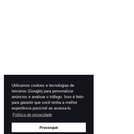
Utilizamos cookies e tecnologias de
terceiros (Google) para personalizar
anúncios e analisar o tráfego. Isso é feito
para garantir que você tenha a melhor
experiência possível ao acessa-lo.
Política de privacidade
Prosseguir