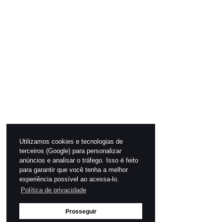
Utilizamos cookies e tecnologias de
terceiros (Google) para personalizar
anúncios e analisar o tráfego. Isso é feito
para garantir que você tenha a melhor
experiência possível ao acessa-lo.
Política de privacidade
Prosseguir