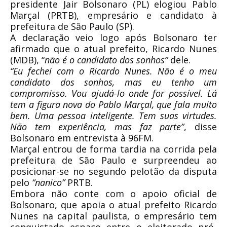
presidente Jair Bolsonaro (PL) elogiou Pablo
Marçal (PRTB), empresário e candidato à
prefeitura de São Paulo (SP).
A declaração veio logo após Bolsonaro ter
afirmado que o atual prefeito, Ricardo Nunes
(MDB), “
não é o candidato dos sonhos”
dele.
“Eu fechei com o Ricardo Nunes. Não é o meu
candidato dos sonhos, mas eu tenho um
compromisso. Vou ajudá-lo onde for possível. Lá
tem a figura nova do Pablo Marçal, que fala muito
bem. Uma pessoa inteligente. Tem suas virtudes.
Não tem experiência, mas faz parte”
, disse
Bolsonaro em entrevista à 96FM.
Marçal entrou de forma tardia na corrida pela
prefeitura de São Paulo e surpreendeu ao
posicionar-se no segundo pelotão da disputa
pelo
“nanico”
PRTB.
Embora não conte com o apoio oficial de
Bolsonaro, que apoia o atual prefeito Ricardo
Nunes na capital paulista, o empresário tem
conquistado espaço entre o eleitorado pró-