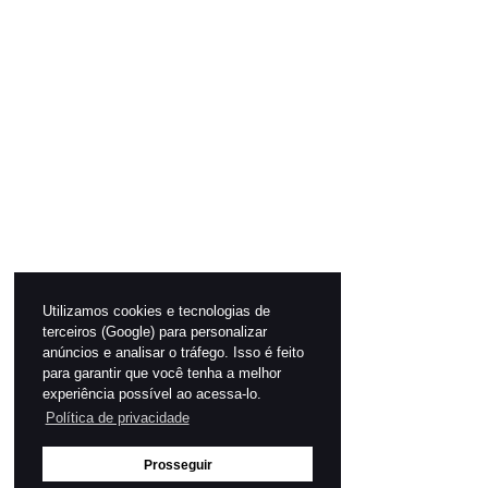
Utilizamos cookies e tecnologias de
terceiros (Google) para personalizar
anúncios e analisar o tráfego. Isso é feito
para garantir que você tenha a melhor
experiência possível ao acessa-lo.
Política de privacidade
Prosseguir