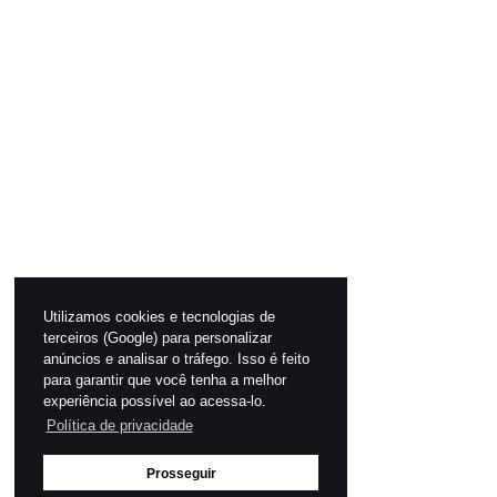
Utilizamos cookies e tecnologias de
terceiros (Google) para personalizar
anúncios e analisar o tráfego. Isso é feito
para garantir que você tenha a melhor
experiência possível ao acessa-lo.
Política de privacidade
Prosseguir