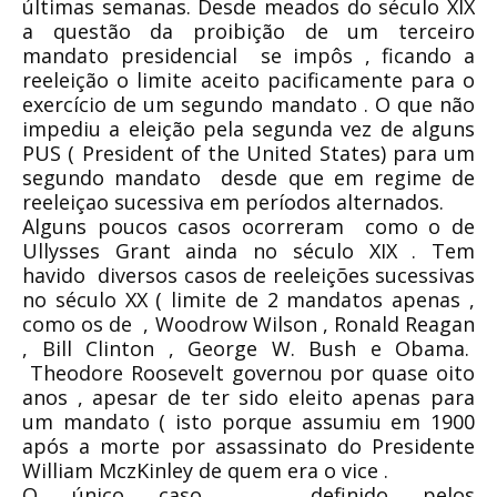
últimas semanas. Desde meados do século XIX
a questão da proibição de um terceiro
mandato presidencial se impôs , ficando a
reeleição o limite aceito pacificamente para o
exercício de um segundo mandato . O que não
impediu a eleição pela segunda vez de alguns
PUS ( President of the United States) para um
segundo mandato desde que em regime de
reeleiçao sucessiva em períodos alternados.
Alguns poucos casos ocorreram como o de
Ullysses Grant ainda no século XIX . Tem
havido diversos casos de reeleições sucessivas
no século XX ( limite de 2 mandatos apenas ,
como os de , Woodrow Wilson , Ronald Reagan
, Bill Clinton , George W. Bush e Obama.
Theodore Roosevelt governou por quase oito
anos , apesar de ter sido eleito apenas para
um mandato ( isto porque assumiu em 1900
após a morte por assassinato do Presidente
William MczKinley de quem era o vice .
O único caso , definido pelos