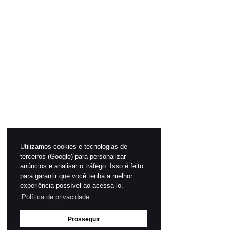
Utilizamos cookies e tecnologias de
terceiros (Google) para personalizar
anúncios e analisar o tráfego. Isso é feito
para garantir que você tenha a melhor
experiência possível ao acessa-lo.
Política de privacidade
Prosseguir