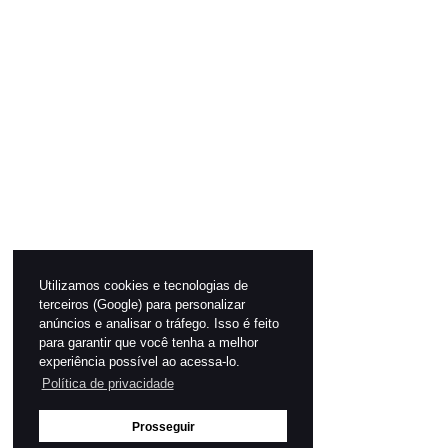
Utilizamos cookies e tecnologias de
terceiros (Google) para personalizar
anúncios e analisar o tráfego. Isso é feito
para garantir que você tenha a melhor
experiência possível ao acessa-lo.
Política de privacidade
Prosseguir