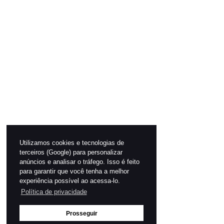
Utilizamos cookies e tecnologias de
terceiros (Google) para personalizar
anúncios e analisar o tráfego. Isso é feito
para garantir que você tenha a melhor
experiência possível ao acessa-lo.
Política de privacidade
Prosseguir