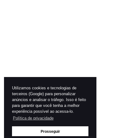
Utilizamos cookies e tecnologias de
terceiros (Google) para personalizar
anúncios e analisar o tráfego. Isso é feito
para garantir que você tenha a melhor
experiência possível ao acessa-lo.
Política de privacidade
Prosseguir