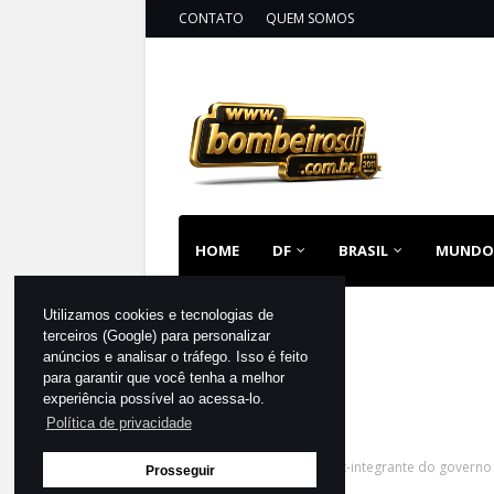
CONTATO
QUEM SOMOS
HOME
DF
BRASIL
MUNDO
Utilizamos cookies e tecnologias de
terceiros (Google) para personalizar
anúncios e analisar o tráfego. Isso é feito
para garantir que você tenha a melhor
experiência possível ao acessa-lo.
Política de privacidade
Página inicial
MUNDO
Ex-integrante do governo
Prosseguir