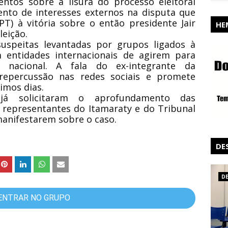
ntos sobre a lisura do processo eleitoral
mento de interesses externos na disputa que
(PT) à vitória sobre o então presidente Jair
HE
leição.
suspeitas levantadas por grupos ligados à
 entidades internacionais de agirem para
co nacional. A fala do ex-integrante da
epercussão nas redes sociais e promete
imos dias.
já solicitaram o aprofundamento das
 representantes do Itamaraty e do Tribunal
 manifestarem sobre o caso.
DE
D
ENTRAR NO GRUPO