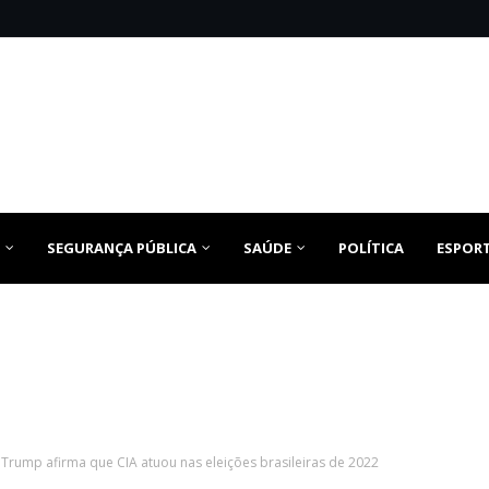
SEGURANÇA PÚBLICA
SAÚDE
POLÍTICA
ESPOR
 Trump afirma que CIA atuou nas eleições brasileiras de 2022