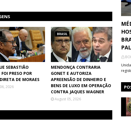
GENS
MÉ
HOS
L
BRASIL
BRA
PA
BO
Unida
QUE SEBASTIÃO
MENDONÇA CONTRARIA
regis
 FOI PRESO POR
GONET E AUTORIZA
DIRETA DE MORAES
APREENSÃO DE DINHEIRO E
BENS DE LUXO EM OPERAÇÃO
PO
06, 2026
CONTRA JAQUES WAGNER
August 05, 2026