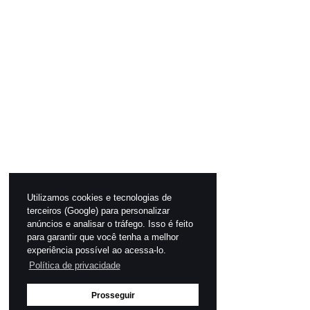
Utilizamos cookies e tecnologias de
terceiros (Google) para personalizar
anúncios e analisar o tráfego. Isso é feito
para garantir que você tenha a melhor
experiência possível ao acessa-lo.
Política de privacidade
Prosseguir