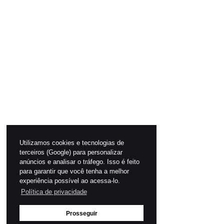
Utilizamos cookies e tecnologias de
terceiros (Google) para personalizar
anúncios e analisar o tráfego. Isso é feito
para garantir que você tenha a melhor
experiência possível ao acessa-lo.
Política de privacidade
Prosseguir