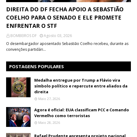
DIREITA DO DF FECHA APOIO A SEBASTIÃO
COELHO PARA O SENADO E ELE PROMETE
ENFRENTAR O STF
BOMBEIROS DF
Agosto 03, 2026
O desembargador aposentado Sebastião Coelho recebeu, durante as
convenções partidári…
POSTAGENS POPULARES
Medalha entregue por Trump a Flávio vira
símbolo político e repercute entre aliados da
direita
Maio 27, 2026
Agora é oficial: EUA classificam PCC e Comando
Vermelho como terroristas
Maio 28, 2026
Rafael Prudente apresenta projeto nacional