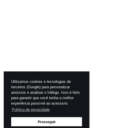
Utilizamos cookies e tecnologias de
terceiros (Google) para personalizar
anúncios e analisar o tráfego. Isso é feito
para garantir que você tenha a melhor
experiência possível ao acessa-lo.
Política de privacidade
Prosseguir