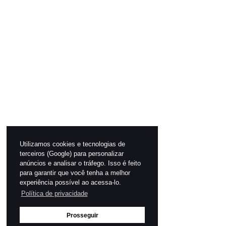
Utilizamos cookies e tecnologias de
terceiros (Google) para personalizar
anúncios e analisar o tráfego. Isso é feito
para garantir que você tenha a melhor
experiência possível ao acessa-lo.
Política de privacidade
Prosseguir