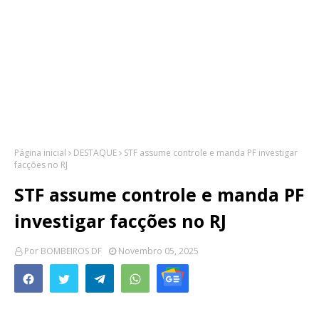
Página inicial
DESTAQUE
STF assume controle e manda PF investigar
facções no RJ
STF assume controle e manda PF
investigar facções no RJ
Por
BOMBEIROS DF
Novembro 05, 2025