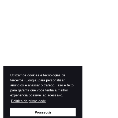
Utilizamos cookies e tecnologias de
terceiros (Google) para personalizar
anúncios e analisar o tráfego. Isso é feito
para garantir que você tenha a melhor
experiência possível ao acessa-lo.
Política de privacidade
Prosseguir