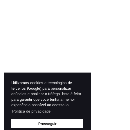
Utilizamos cookies e tecnologias de
terceiros (Google) para personalizar
anúncios e analisar o tráfego. Isso é feito
para garantir que você tenha a melhor
experiência possível ao acessa-lo.
Política de privacidade
Prosseguir