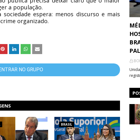
o pública precisa deixar claro que o maior
er a população.
a sociedade espera: menos discurso e mais
crime organizado.
MÉ
HOS
BRA
PA
BO
ENTRAR NO GRUPO
Unida
regis
PO
GENS
L
BRASIL