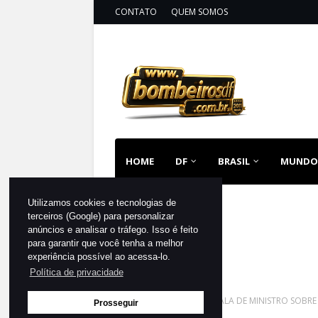
CONTATO
QUEM SOMOS
HOME
DF
BRASIL
MUNDO
Utilizamos cookies e tecnologias de
terceiros (Google) para personalizar
anúncios e analisar o tráfego. Isso é feito
para garantir que você tenha a melhor
experiência possível ao acessa-lo.
Política de privacidade
Página inicial
MUNDO
FALA DE MINISTRO SOBRE
Prosseguir