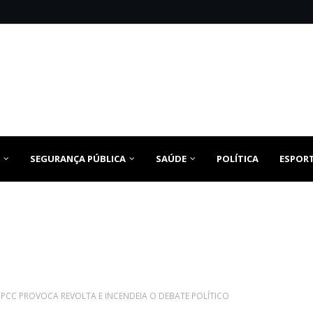
SEGURANÇA PÚBLICA
SAÚDE
POLÍTICA
ESPOR
 PCC PROVOCA REVOLTA E INCENDEIA O DEBATE POLÍTICO