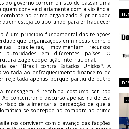
tes do governo correm o risco de passar uma
ra quem convive diariamente com a violência.
HE
 combate ao crime organizado é prioridade
 quem esteja colaborando para enfraquecer
a é um princípio fundamental das relações
erdade que organizações criminosas como o
ras brasileiras, movimentam recursos
am autoridades em diferentes países. O
rutura exige cooperação internacional.
ia ser "Brasil contra Estados Unidos". A
va voltada ao enfraquecimento financeiro de
er rejeitada apenas porque partiu de outro
DE
ma mensagem é recebida costuma ser tão
 Ao concentrar o discurso apenas na defesa
D
o risco de alimentar a percepção de que a
lomática se sobrepõe ao combate ao crime
sileiros convivem com o avanço das facções