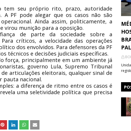
o tem seu próprio rito, prazo, autoridade
a. A PF pode alegar que os casos não são
operacional. Ainda assim, politicamente, a
MÉ
e virou munição para a oposição.
HOS
nfiança de parte da sociedade sobre a
BRA
. Para críticos, a velocidade das operações
lítico dos envolvidos. Para defensores da PF
PA
os técnicos e decisões judiciais específicas.
BO
do força, principalmente em um ambiente já
Unida
onaristas, governo Lula, Supremo Tribunal
regis
 de articulações eleitorais, qualquer sinal de
r pauta nacional.
mples: a diferença de ritmo entre os casos é
PO
evela uma seletividade política que precisa