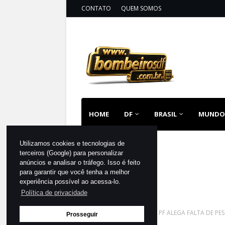
CONTATO
QUEM SOMOS
HOME
DF
BRASIL
MUNDO
Utilizamos cookies e tecnologias de
terceiros (Google) para personalizar
anúncios e analisar o tráfego. Isso é feito
para garantir que você tenha a melhor
experiência possível ao acessa-lo.
Política de privacidade
Página inicial
DESTAQUE
PF ALEGA FALTA DE P
Prosseguir