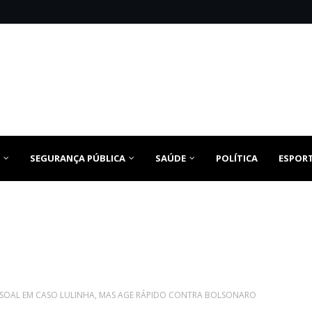
SEGURANÇA PÚBLICA
SAÚDE
POLÍTICA
ESPOR
ESSOAL EM CASO LULINHA, MAS AGE RÁPIDO CONTRA BOLSONARO