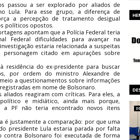
os passou a ser explorado por aliados de
no Lula. Para esse grupo, a diferença de
HE
orça a percepção de tratamento desigual
 políticos opostos.
rtagens apontam que a Polícia Federal teria
l Federal dificuldades para avançar na
 investigação estaria relacionada a suspeitas
”, personagem citado em apurações sobre
 à residência do ex-presidente para buscar
s, por ordem do ministro Alexandre de
 meio a questionamentos sobre informações
 registradas em nome de Bolsonaro.
DE
 aliados reagiram com críticas. Para eles, a
olítico e midiático, ainda mais porque,
, a PF não teria encontrado novos itens
D
ca é justamente a comparação: por que uma
do presidente Lula estaria parada por falta
o contra Bolsonaro foi executada de forma